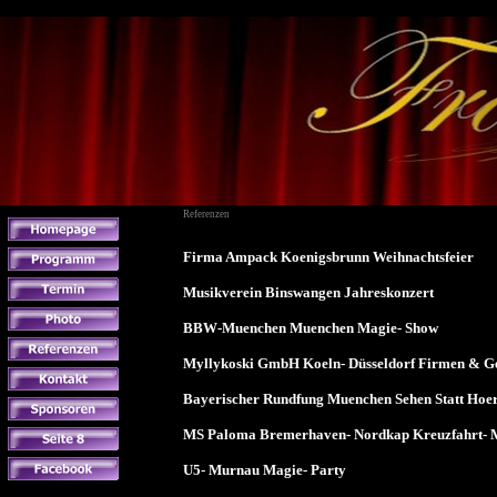
Referenzen
Firma Ampack Koenigsbrunn Weihnachtsfeier
Musikverein Binswangen Jahreskonzert
BBW-Muenchen Muenchen Magie- Show
Myllykoski GmbH Koeln- Düsseldorf Firmen & Geb
Bayerischer Rundfung Muenchen Sehen Statt Hoe
MS Paloma Bremerhaven- Nordkap Kreuzfahrt- 
U5- Murnau Magie- Party